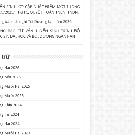
ỂN SINH LỚP CẬP NHẬT ĐIỂM MỚI THÔNG
99/2025/TT-BTC, QUYẾT TOÁN TNCN, TNDN.
g báo lịch nghỉ Tết Dương lịch năm 2026
NG BÁO TƯ VẤN TUYỂN SINH TRÌNH ĐỘ
C SỸ, ĐẠI HỌC VÀ BỒI DƯỠNG NGẮN HẠN
 trữ
g Hai 2026
ng Một 2026
ng Mười Hai 2025
ng Mười 2025
ng Chín 2024
ng Tư 2024
g Hai 2024
ng Mười Hai 2023