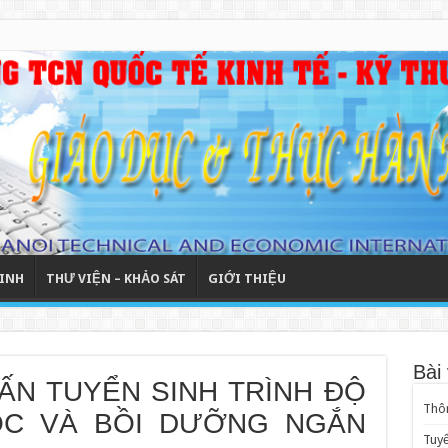
INH
THƯ VIỆN – KHẢO SÁT
GIỚI THIỆU
Bài 
ẤN TUYỂN SINH TRÌNH ĐỘ
Thôn
HỌC VÀ BỒI DƯỠNG NGẮN
Tuyể