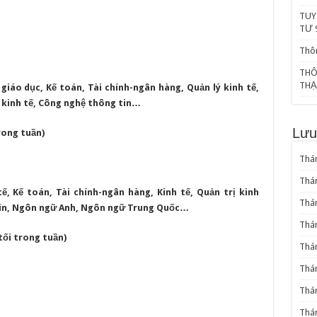
TUY
TƯ 
Thôn
THÔ
THẠ
 giáo dục, Kế toán, Tài chính-ngân hàng, Quản lý kinh tế,
t kinh tế, Công nghệ thông tin…
Lưu
rong tuần)
Thán
Thá
ế, Kế toán, Tài chính-ngân hàng, Kinh tế, Quản trị kinh
Thá
tin, Ngôn ngữ Anh, Ngôn ngữ Trung Quốc…
Thá
tối trong tuần)
Thá
Thá
Thán
Thá