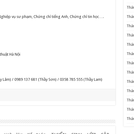
Thá
 Nghiệp vụ sư phạm, Chứng chỉ tiếng Anh, Chứng chỉ tin học….
Thá
Thá
Thá
Thá
Thá
thuật Hà Nội
Thá
Thá
y Lâm) / 0989 137 681 (Thầy Sơn) / 0358 785 555 (Thầy Lam)
Thá
Thá
Thá
Thá
Thá