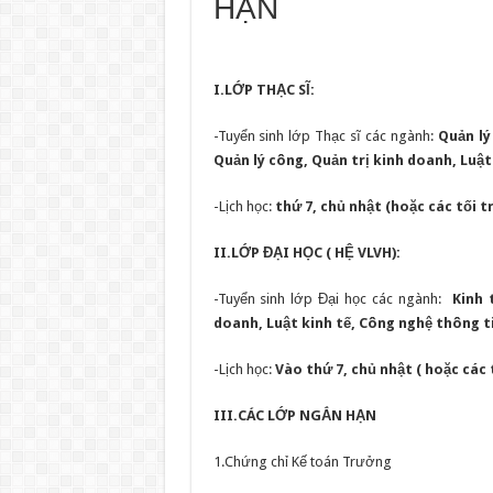
HẠN
I.LỚP THẠC SĨ:
-Tuyển sinh lớp Thạc sĩ các ngành:
Quản lý
Quản lý công, Quản trị kinh doanh, Luậ
-Lịch học:
thứ 7, chủ nhật (hoặc các tối t
II.LỚP ĐẠI HỌC ( HỆ VLVH):
-Tuyển sinh lớp Đại học các ngành:
Kinh t
doanh, Luật kinh tế, Công nghệ thông 
-Lịch học:
Vào thứ 7, chủ nhật ( hoặc các 
III.CÁC LỚP NGẮN HẠN
1.Chứng chỉ Kế toán Trưởng