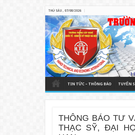
THỨ SÁU , 07/08/2026
TIN TỨC – THÔNG BÁO
TUYỂN S
THÔNG BÁO TƯ V
THẠC SỸ, ĐẠI 