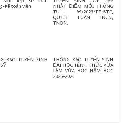
n sinh lớp Kế toán
TUYỂN SINH LỚP CẬP
g-Kế toán viên
NHẬT ĐIỂM MỚI THÔNG
TƯ 99/2025/TT-BTC,
QUYẾT TOÁN TNCN,
TNDN.
G BÁO TUYỂN SINH
THÔNG BÁO TUYỂN SINH
 SỸ
ĐẠI HỌC HÌNH THỨC VỪA
LÀM VỪA HỌC NĂM HỌC
2025-2026