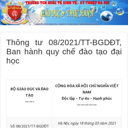
Thông tư 08/2021/TT-BGDĐT,
Ban hành quy chế đào tạo đại
học
CỘNG HÒA XÃ HỘI CHỦ NGHĨA VIỆT
BỘ GIÁO DỤC VÀ ĐÀO
NAM
TẠO
Độc lập – Tự do – Hạnh phúc
——-
—————
Hà Nội, ngày 18 tháng 03 năm 2021
Số: 08/2021/TT-BGDĐT