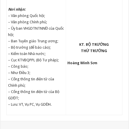
Nơi nhận:
– Văn phòng Quốc hội;
– Văn phòng Chính phủ;
– Ủy ban VHGDTNTNNĐ của Quốc
hội;
– Ban Tuyên giáo Trung ương;
KT. BỘ TRƯỞNG
– Bộ trưởng (để báo cáo);
THỨ TRƯỞNG
– Kiểm toán Nhà nước;
– Cục KTVBQPPL (Bộ Tư pháp);
Hoàng Minh Sơn
– Công báo;
– Như Điều 3;
– Cổng thông tin điện tử của
Chính phủ;
– Cổng thông tin điện tử của Bộ
GDĐT;
– Lưu: VT, Vụ PC, Vụ GDĐH.